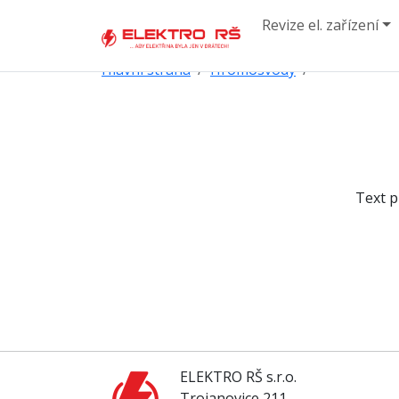
Revize el. zařízení
Hlavní strana
Hromosvody
Text p
ELEKTRO RŠ s.r.o.
Trojanovice 211