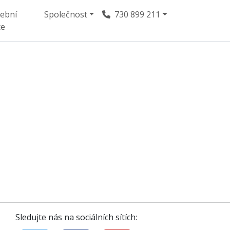
vební
Společnost
730 899 211
ce
Sledujte nás na sociálních sítích: